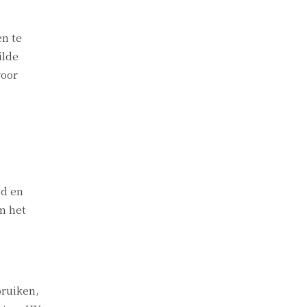
en te
ilde
voor
id en
om het
bruiken,