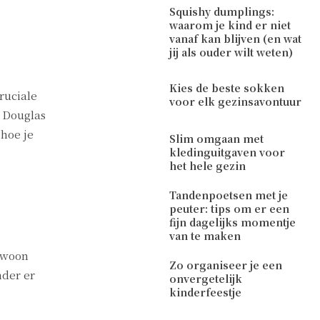
Squishy dumplings:
waarom je kind er niet
vanaf kan blijven (en wat
jij als ouder wilt weten)
Kies de beste sokken
ruciale
voor elk gezinsavontuur
n Douglas
hoe je
Slim omgaan met
kledinguitgaven voor
het hele gezin
Tandenpoetsen met je
peuter: tips om er een
fijn dagelijks momentje
van te maken
gewoon
Zo organiseer je een
nder er
onvergetelijk
kinderfeestje