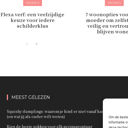
WONEN
WONEN
Flexa verf: een veelzijdige
7 woonopties voo
keuze voor iedere
moeder om zelfs
schilderklus
veilig en vertro
blijven won
MEEST GELEZEN
Squishy dumplings: waarom je kind er niet vanaf kan blijven
(en wat jij als ouder wilt weten)
Om de beste
informatie o
Kies de beste sokken voor elk gezinsavontuur
deze techno