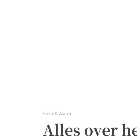
Home
Wonen
Alles over h