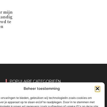
r mijn
tandig
uwd te
en
POPULAIRE CATEGORIEËN
Beheer toestemming
OVERIG
161
 ervaringen te bieden, gebruiken wij technologieën zoals cookies om
KNUTSELEN MET KINDEREN
137
ver je apparaat op te slaan en/of te raadplegen. Door in te stemmen met
logieën kunnen wij gegevens zoals surfgedrag of unieke ID's op deze site
TRAKTATIES
80