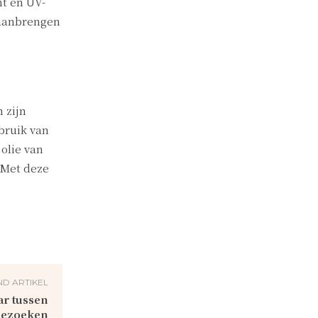
ht en UV-
 aanbrengen
 zijn
bruik van
olie van
. Met deze
D ARTIKEL
ar tussen
bezoeken