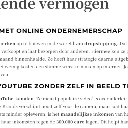
ende vermogen
N MET ONLINE ONDERNEMERSCHAP
merken
op te bouwen in de wereld van
dropshipping
. Dat
l verkoopt en laat bezorgen door anderen. Hiermee kon ze 
r maand binnenhaalde. Ze heeft haar strategie daarna uit
t weinig kosten een slimme winst te maken op internet. Jo
jven.
YOUTUBE ZONDER ZELF IN BEELD 
uTube-kanalen
. Ze maakt populaire video’s over allerlei
 Brands verschijnt nooit zelf voor de camera, maar laat ha
ts minder opleveren, is het
maandelijkse inkomen
van h
n haar inkomsten tegen de
300.000 euro
lagen. Dit helpt h