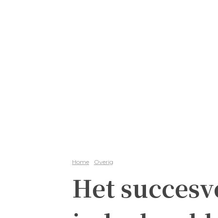
Home
Overig
Het succesv