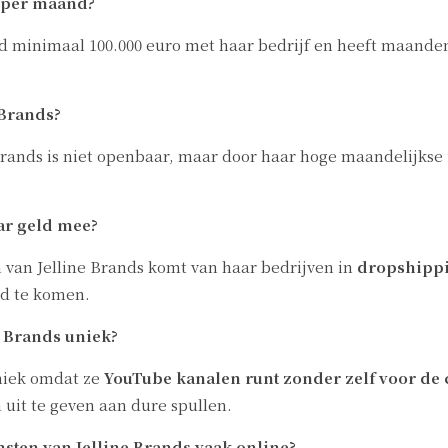
s per maand?
nd minimaal 100.000 euro met haar bedrijf en heeft maande
 Brands?
Brands is niet openbaar, maar door haar hoge maandelijks
ar geld mee?
 van Jelline Brands komt van haar bedrijven in
dropshipp
ld te komen.
e Brands uniek?
uniek omdat ze
YouTube kanalen runt zonder zelf voor de 
n uit te geven aan dure spullen.
ten van Jelline Brands vaak online?