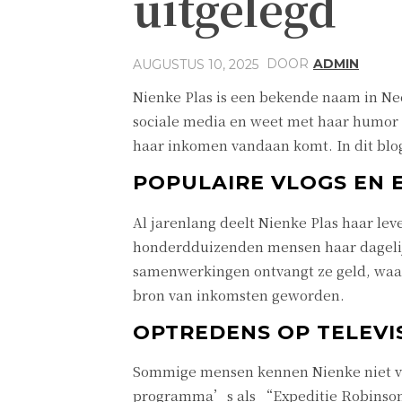
uitgelegd
DOOR
ADMIN
AUGUSTUS 10, 2025
Nienke Plas is een bekende naam in Ned
sociale media en weet met haar humor e
haar inkomen vandaan komt. In dit blo
POPULAIRE VLOGS EN 
Al jarenlang deelt Nienke Plas haar lev
honderdduizenden mensen haar dagelij
samenwerkingen ontvangt ze geld, waard
bron van inkomsten geworden.
OPTREDENS OP TELEVIS
Sommige mensen kennen Nienke niet va
programma’s als “Expeditie Robinson”.