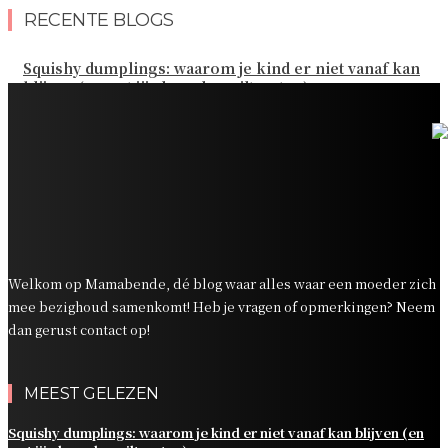
RECENTE BLOGS
Squishy dumplings: waarom je kind er niet vanaf kan
blijven (en wat jij als ouder wilt weten)
Kies de beste sokken voor elk gezinsavontuur
Slim omgaan met kledinguitgaven voor het hele gezin
Tandenpoetsen met je peuter: tips om er een fijn
dagelijks momentje van te maken
Zo organiseer je een onvergetelijk kinderfeestje
Welkom op Mamabende, dé blog waar alles waar een moeder zich
mee bezighoud samenkomt! Heb je vragen of opmerkingen? Neem
dan gerust contact op!
MEEST GELEZEN
Squishy dumplings: waarom je kind er niet vanaf kan blijven (en