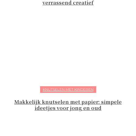
verrassend creatief
KNUTSELEN MET KINDEREN
Makkelijk knutselen met papier: simpele
ideetjes voor jong en oud