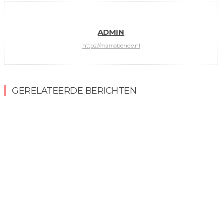
ADMIN
https://mamabende.nl
GERELATEERDE BERICHTEN