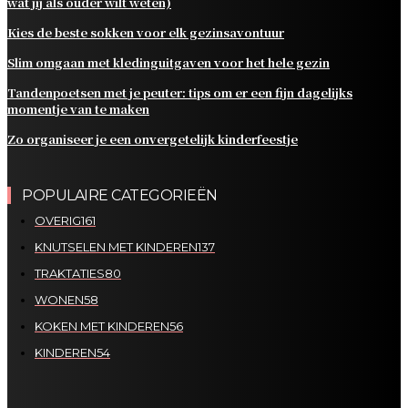
wat jij als ouder wilt weten)
Kies de beste sokken voor elk gezinsavontuur
Slim omgaan met kledinguitgaven voor het hele gezin
Tandenpoetsen met je peuter: tips om er een fijn dagelijks
momentje van te maken
Zo organiseer je een onvergetelijk kinderfeestje
POPULAIRE CATEGORIEËN
OVERIG
161
KNUTSELEN MET KINDEREN
137
TRAKTATIES
80
WONEN
58
KOKEN MET KINDEREN
56
KINDEREN
54