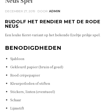
Neus Spel
DECEMBER 27, 2019
DOOR
ADMIN
RUDOLF HET RENDIER MET DE RODE
NEUS
Een leuke Kerst-variant op het bekende Ezeltje prikje spel.
BENODIGDHEDEN
Sjabloon
Gekleurd papier (bruin of goud)
Rood crêpepapier
Kleurpotloden of stiften
Stickers, linten (eventueel)
Schaar
Lijmstift