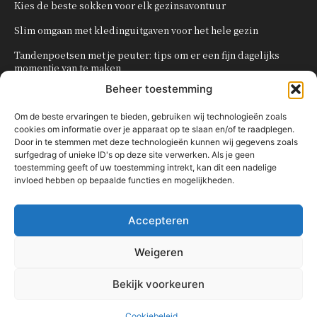
Kies de beste sokken voor elk gezinsavontuur
Slim omgaan met kledinguitgaven voor het hele gezin
Tandenpoetsen met je peuter: tips om er een fijn dagelijks
momentje van te maken
Beheer toestemming
Zo organiseer je een onvergetelijk kinderfeestje
Om de beste ervaringen te bieden, gebruiken wij technologieën zoals
cookies om informatie over je apparaat op te slaan en/of te raadplegen.
POPULAIRE CATEGORIEËN
Door in te stemmen met deze technologieën kunnen wij gegevens zoals
surfgedrag of unieke ID's op deze site verwerken. Als je geen
OVERIG
161
toestemming geeft of uw toestemming intrekt, kan dit een nadelige
invloed hebben op bepaalde functies en mogelijkheden.
KNUTSELEN MET KINDEREN
137
TRAKTATIES
80
Accepteren
WONEN
58
KOKEN MET KINDEREN
56
Weigeren
KINDEREN
54
Bekijk voorkeuren
Cookiebeleid