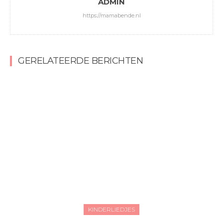
ADMIN
https://mamabende.nl
GERELATEERDE BERICHTEN
KINDERLIEDJES