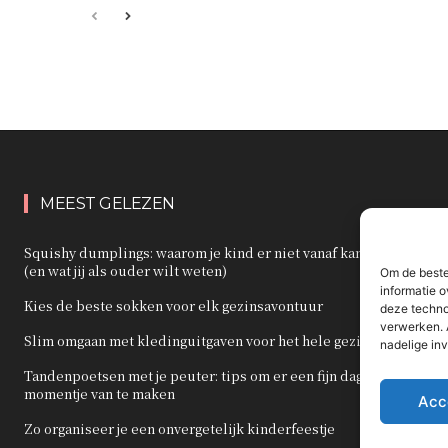
MEEST GELEZEN
Squishy dumplings: waarom je kind er niet vanaf kan blijven
(en wat jij als ouder wilt weten)
Om de beste
informatie o
Kies de beste sokken voor elk gezinsavontuur
deze techno
verwerken. 
Slim omgaan met kledinguitgaven voor het hele gezin
nadelige in
Tandenpoetsen met je peuter: tips om er een fijn dagelijks
momentje van te maken
Acc
Zo organiseer je een onvergetelijk kinderfeestje