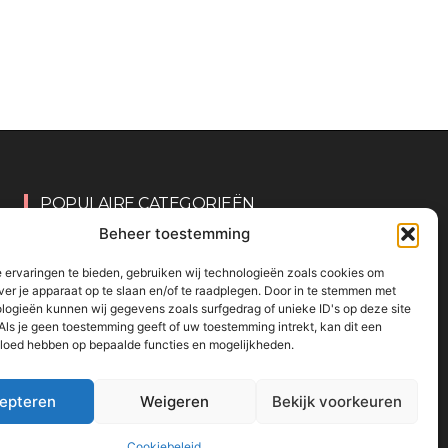
POPULAIRE CATEGORIEËN
Beheer toestemming
OVERIG
161
 ervaringen te bieden, gebruiken wij technologieën zoals cookies om
KNUTSELEN MET KINDEREN
137
ver je apparaat op te slaan en/of te raadplegen. Door in te stemmen met
logieën kunnen wij gegevens zoals surfgedrag of unieke ID's op deze site
TRAKTATIES
80
Als je geen toestemming geeft of uw toestemming intrekt, kan dit een
WONEN
58
vloed hebben op bepaalde functies en mogelijkheden.
KOKEN MET KINDEREN
56
KINDEREN
54
epteren
Weigeren
Bekijk voorkeuren
Cookiebeleid