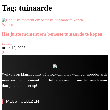
Tag: tuinaarde
Wonen
Het juiste moment om bemeste tuinaarde te kopen
admin
-
maart 12, 2023
0
Welkom op Mamabende, dé blog waar alles waar een moeder zich
mee bezighoud samenkomt! Heb je vragen of opmerkingen? Neem
dan gerust contact op!
MEEST GELEZEN