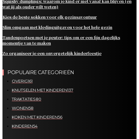
Squishy dumplings: waarom je kind er niet vanaf kan blijven (en
wat jij als ouder wilt weten)
Kies de beste sokken voor elk gezinsavontuur
Slim omgaan met kledinguitgaven voor het hele gezin
Tandenpoetsen met je peuter: tips om er een fijn dagelijks
momentje van te maken
Zo organiseer je een onvergetelijk kinderfeestje
POPULAIRE CATEGORIEËN
OVERIG
161
KNUTSELEN MET KINDEREN
137
TRAKTATIES
80
WONEN
58
KOKEN MET KINDEREN
56
KINDEREN
54