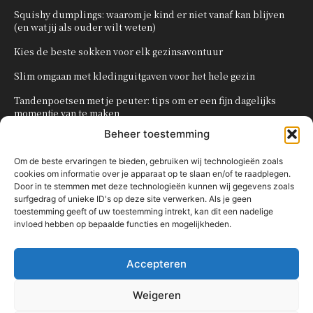
Squishy dumplings: waarom je kind er niet vanaf kan blijven
(en wat jij als ouder wilt weten)
Kies de beste sokken voor elk gezinsavontuur
Slim omgaan met kledinguitgaven voor het hele gezin
Tandenpoetsen met je peuter: tips om er een fijn dagelijks
momentje van te maken
Beheer toestemming
Zo organiseer je een onvergetelijk kinderfeestje
Om de beste ervaringen te bieden, gebruiken wij technologieën zoals
cookies om informatie over je apparaat op te slaan en/of te raadplegen.
POPULAIRE CATEGORIEËN
Door in te stemmen met deze technologieën kunnen wij gegevens zoals
surfgedrag of unieke ID's op deze site verwerken. Als je geen
OVERIG
161
toestemming geeft of uw toestemming intrekt, kan dit een nadelige
invloed hebben op bepaalde functies en mogelijkheden.
KNUTSELEN MET KINDEREN
137
TRAKTATIES
80
Accepteren
WONEN
58
KOKEN MET KINDEREN
56
Weigeren
KINDEREN
54