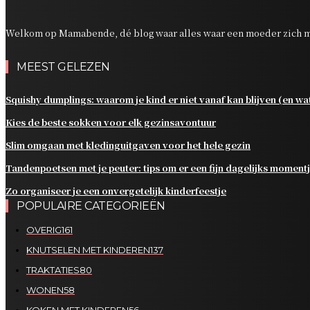
Welkom op Mamabende, dé blog waar alles waar een moeder zich m
MEEST GELEZEN
Squishy dumplings: waarom je kind er niet vanaf kan blijven (en wat 
Kies de beste sokken voor elk gezinsavontuur
Slim omgaan met kledinguitgaven voor het hele gezin
Tandenpoetsen met je peuter: tips om er een fijn dagelijks moment
Zo organiseer je een onvergetelijk kinderfeestje
POPULAIRE CATEGORIEËN
OVERIG
161
KNUTSELEN MET KINDEREN
137
TRAKTATIES
80
WONEN
58