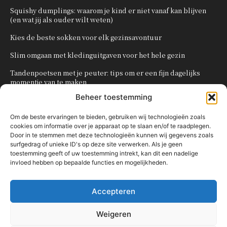
Squishy dumplings: waarom je kind er niet vanaf kan blijven
(en wat jij als ouder wilt weten)
Kies de beste sokken voor elk gezinsavontuur
Slim omgaan met kledinguitgaven voor het hele gezin
Tandenpoetsen met je peuter: tips om er een fijn dagelijks
momentje van te maken
Beheer toestemming
Zo organiseer je een onvergetelijk kinderfeestje
Om de beste ervaringen te bieden, gebruiken wij technologieën zoals
cookies om informatie over je apparaat op te slaan en/of te raadplegen.
POPULAIRE CATEGORIEËN
Door in te stemmen met deze technologieën kunnen wij gegevens zoals
surfgedrag of unieke ID's op deze site verwerken. Als je geen
OVERIG
161
toestemming geeft of uw toestemming intrekt, kan dit een nadelige
invloed hebben op bepaalde functies en mogelijkheden.
KNUTSELEN MET KINDEREN
137
TRAKTATIES
80
Accepteren
WONEN
58
KOKEN MET KINDEREN
56
Weigeren
KINDEREN
54