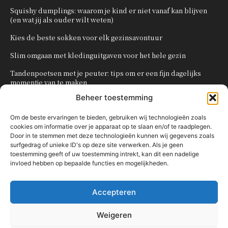
Squishy dumplings: waarom je kind er niet vanaf kan blijven
(en wat jij als ouder wilt weten)
Kies de beste sokken voor elk gezinsavontuur
Slim omgaan met kledinguitgaven voor het hele gezin
Tandenpoetsen met je peuter: tips om er een fijn dagelijks
momentje van te maken
Beheer toestemming
Zo organiseer je een onvergetelijk kinderfeestje
Om de beste ervaringen te bieden, gebruiken wij technologieën zoals
cookies om informatie over je apparaat op te slaan en/of te raadplegen.
POPULAIRE CATEGORIEËN
Door in te stemmen met deze technologieën kunnen wij gegevens zoals
surfgedrag of unieke ID's op deze site verwerken. Als je geen
OVERIG
161
toestemming geeft of uw toestemming intrekt, kan dit een nadelige
invloed hebben op bepaalde functies en mogelijkheden.
KNUTSELEN MET KINDEREN
137
TRAKTATIES
80
Accepteren
WONEN
58
KOKEN MET KINDEREN
56
Weigeren
KINDEREN
54