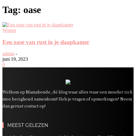
Tag: oase
Wonen
Een oase van rust in je slaapkamer
admin
-
juni 19, 2023
0
Welkom op Mamabende, dé blog waar alles waar een moeder zich
mee bezighoud samenkomt! Heb je vragen of opmerkingen? Neem
dan gerust contact op!
MEEST GELEZEN