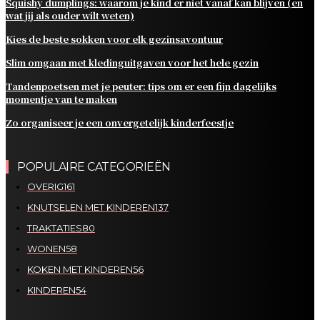
Squishy dumplings: waarom je kind er niet vanaf kan blijven (en
wat jij als ouder wilt weten)
Kies de beste sokken voor elk gezinsavontuur
Slim omgaan met kledinguitgaven voor het hele gezin
Tandenpoetsen met je peuter: tips om er een fijn dagelijks
momentje van te maken
Zo organiseer je een onvergetelijk kinderfeestje
POPULAIRE CATEGORIEËN
OVERIG
161
KNUTSELEN MET KINDEREN
137
TRAKTATIES
80
WONEN
58
KOKEN MET KINDEREN
56
KINDEREN
54