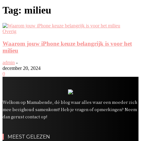
Tag: milieu
Overig
Waarom jouw iPhone keuze belangrijk is voor het
milieu
admin
-
december 20, 2024
0
Welkom op Mamabende, dé blog waar alles waar een moeder zich
mee bezighoud samenkomt! Heb je vragen of opmerkingen? Neem
dan gerust contact op!
MEEST GELEZEN