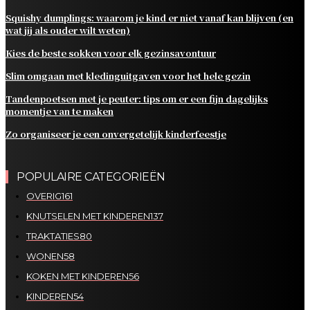
Squishy dumplings: waarom je kind er niet vanaf kan blijven (en
wat jij als ouder wilt weten)
Kies de beste sokken voor elk gezinsavontuur
Slim omgaan met kledinguitgaven voor het hele gezin
Tandenpoetsen met je peuter: tips om er een fijn dagelijks
momentje van te maken
Zo organiseer je een onvergetelijk kinderfeestje
POPULAIRE CATEGORIEËN
OVERIG
161
KNUTSELEN MET KINDEREN
137
TRAKTATIES
80
WONEN
58
KOKEN MET KINDEREN
56
KINDEREN
54