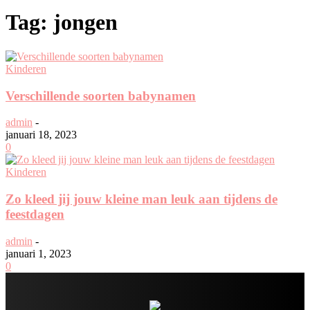
Tag: jongen
Kinderen
Verschillende soorten babynamen
admin
-
januari 18, 2023
0
Kinderen
Zo kleed jij jouw kleine man leuk aan tijdens de
feestdagen
admin
-
januari 1, 2023
0