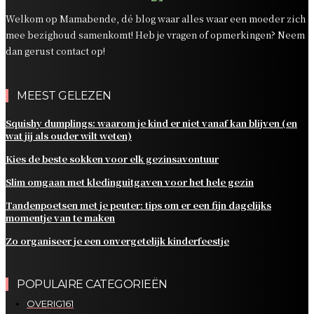
Welkom op Mamabende, dé blog waar alles waar een moeder zich
mee bezighoud samenkomt! Heb je vragen of opmerkingen? Neem
dan gerust contact op!
MEEST GELEZEN
Squishy dumplings: waarom je kind er niet vanaf kan blijven (en
wat jij als ouder wilt weten)
Kies de beste sokken voor elk gezinsavontuur
Slim omgaan met kledinguitgaven voor het hele gezin
Tandenpoetsen met je peuter: tips om er een fijn dagelijks
momentje van te maken
Zo organiseer je een onvergetelijk kinderfeestje
POPULAIRE CATEGORIEËN
OVERIG
161