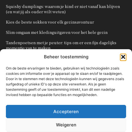
Squishy dumplings: waarom je kind er niet vanaf kan blijven
(en wat jij als ouder wilt weten)
Kies de beste sokken voor elk gezinsavontuur
Slim omgaan met kledinguitgaven voor het hele gezin
Tandenpoetsen met je peuter: tips om er een fijn dagelijks
momentje van te maken
Beheer toestemming
Zo organiseer je een onvergetelijk kinderfeestje
Om de beste ervaringen te bieden, gebruiken wij technologieën zoals
cookies om informatie over je apparaat op te slaan en/of te raadplegen.
POPULAIRE CATEGORIEËN
Door in te stemmen met deze technologieën kunnen wij gegevens zoals
surfgedrag of unieke ID's op deze site verwerken. Als je geen
OVERIG
161
toestemming geeft of uw toestemming intrekt, kan dit een nadelige
invloed hebben op bepaalde functies en mogelijkheden.
KNUTSELEN MET KINDEREN
137
TRAKTATIES
80
Accepteren
WONEN
58
KOKEN MET KINDEREN
56
Weigeren
KINDEREN
54