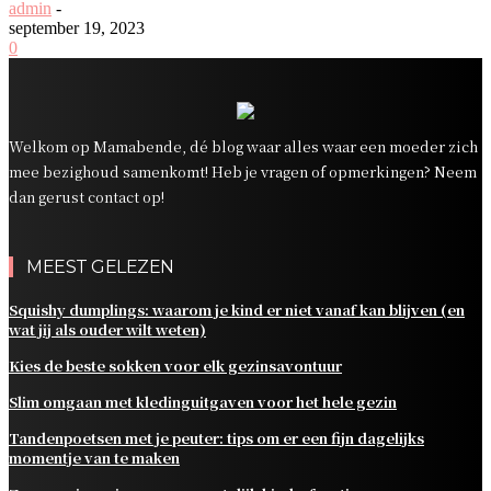
admin
-
september 19, 2023
0
Welkom op Mamabende, dé blog waar alles waar een moeder zich
mee bezighoud samenkomt! Heb je vragen of opmerkingen? Neem
dan gerust contact op!
MEEST GELEZEN
Squishy dumplings: waarom je kind er niet vanaf kan blijven (en
wat jij als ouder wilt weten)
Kies de beste sokken voor elk gezinsavontuur
Slim omgaan met kledinguitgaven voor het hele gezin
Tandenpoetsen met je peuter: tips om er een fijn dagelijks
momentje van te maken