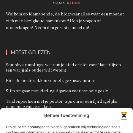
Welkom op Mamabende, dé blog waar alles waar een moeder
zich mee bezighoud samenkomt! Heb je vragen of
opmerkingen? Neem dan gerust contact op!
MEEST GELEZEN
Squishy dumplings: waarom je kind er niet vanaf kan blijven
(en wat jij als ouder wilt weten)
Kies de beste sokken voor elk gezinsavontuur
Slim omgaan met kledinguitgaven voor het hele gezin
Tandenpoetsen met je peuter: tips om er een fijn dagelijks
momentje van te maken
Beheer toestemming
Zo organiseer je een onvergetelijk kinderfeestje
Om de beste ervaringen te bieden, gebruiken wij technologieën zoals
cookies om informatie over je apparaat op te slaan en/of te raadplegen.