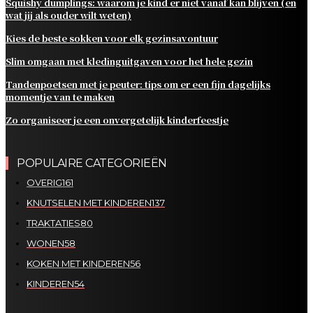
Squishy dumplings: waarom je kind er niet vanaf kan blijven (en
wat jij als ouder wilt weten)
Kies de beste sokken voor elk gezinsavontuur
Slim omgaan met kledinguitgaven voor het hele gezin
Tandenpoetsen met je peuter: tips om er een fijn dagelijks
momentje van te maken
Zo organiseer je een onvergetelijk kinderfeestje
POPULAIRE CATEGORIEËN
OVERIG
161
KNUTSELEN MET KINDEREN
137
TRAKTATIES
80
WONEN
58
KOKEN MET KINDEREN
56
KINDEREN
54