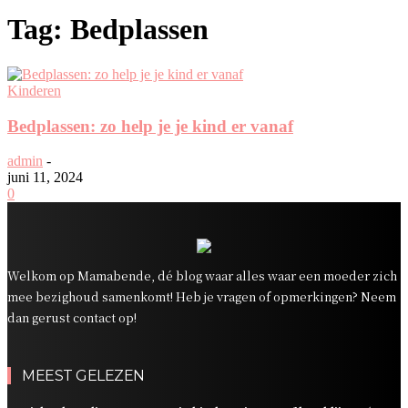
Tag: Bedplassen
Kinderen
Bedplassen: zo help je je kind er vanaf
admin
-
juni 11, 2024
0
Welkom op Mamabende, dé blog waar alles waar een moeder zich
mee bezighoud samenkomt! Heb je vragen of opmerkingen? Neem
dan gerust contact op!
MEEST GELEZEN